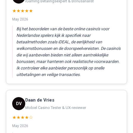
iGaming Betalingsexpert & Bonusanalist
★★★★★
May 2026
Bij het beoordelen van de beste online casino's voor
Nederlandse spelers kijk ik specifiek naar
betaalmethoden zoals iDEAL, de eerlijkheid van
welkomstbonussen en de doorspeel­vereisten. De casino's
die wij aanbevelen bieden niet alleen aantrekkelijke
bonussen, maar hanteren ook realistische voorwaarden.
Ik controleer elke aanbieder persoonlijk op snelle
uitbetalingen en veilige transacties.
Daan de Vries
DV
Mobiel Casino Tester & UX-reviewer
★★★★☆
May 2026