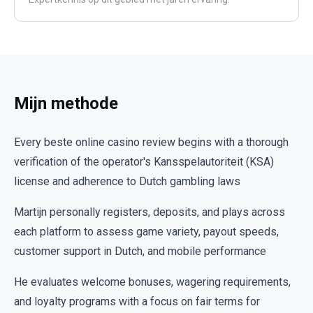
Mijn methode
Every beste online casino review begins with a thorough
verification of the operator's Kansspelautoriteit (KSA)
license and adherence to Dutch gambling laws
Martijn personally registers, deposits, and plays across
each platform to assess game variety, payout speeds,
customer support in Dutch, and mobile performance
He evaluates welcome bonuses, wagering requirements,
and loyalty programs with a focus on fair terms for