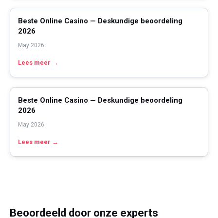
Beste Online Casino — Deskundige beoordeling
2026
May 2026
Lees meer →
Beste Online Casino — Deskundige beoordeling
2026
May 2026
Lees meer →
Beoordeeld door onze experts