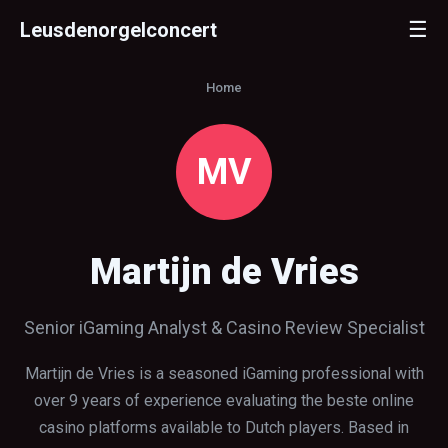
☰
Leusdenorgelconcert
Home
MV
Martijn de Vries
Senior iGaming Analyst & Casino Review Specialist
Martijn de Vries is a seasoned iGaming professional with
over 9 years of experience evaluating the beste online
casino platforms available to Dutch players. Based in