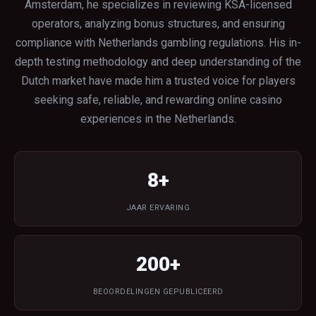
Amsterdam, he specializes in reviewing KSA-licensed
operators, analyzing bonus structures, and ensuring
compliance with Netherlands gambling regulations. His in-
depth testing methodology and deep understanding of the
Dutch market have made him a trusted voice for players
seeking safe, reliable, and rewarding online casino
experiences in the Netherlands.
8+
JAAR ERVARING
200+
BEOORDELINGEN GEPUBLICEERD