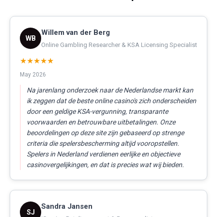
Willem van der Berg
WB
Online Gambling Researcher & KSA Licensing Specialist
★★★★★
May 2026
Na jarenlang onderzoek naar de Nederlandse markt kan
ik zeggen dat de beste online casino's zich onderscheiden
door een geldige KSA-vergunning, transparante
voorwaarden en betrouwbare uitbetalingen. Onze
beoordelingen op deze site zijn gebaseerd op strenge
criteria die spelersbescherming altijd vooropstellen.
Spelers in Nederland verdienen eerlijke en objectieve
casinovergelijkingen, en dat is precies wat wij bieden.
Sandra Jansen
SJ